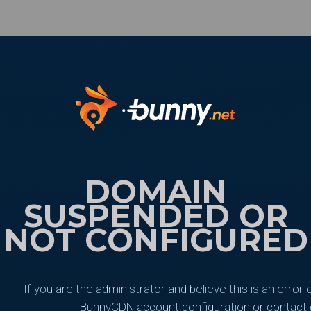
DOMAIN
SUSPENDED OR
NOT CONFIGURED
If you are the administrator and believe this is an error
BunnyCDN account configuration or contact