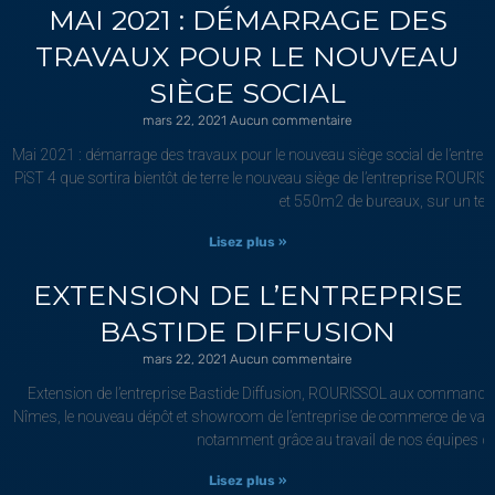
MAI 2021 : DÉMARRAGE DES
TRAVAUX POUR LE NOUVEAU
SIÈGE SOCIAL
mars 22, 2021
Aucun commentaire
Mai 2021 : démarrage des travaux pour le nouveau siège social de l’entrep
PiST 4 que sortira bientôt de terre le nouveau siège de l’entreprise ROU
et 550m2 de bureaux, sur un ter
Lisez plus »
EXTENSION DE L’ENTREPRISE
BASTIDE DIFFUSION
mars 22, 2021
Aucun commentaire
Extension de l’entreprise Bastide Diffusion, ROURISSOL aux commandes d
Nîmes, le nouveau dépôt et showroom de l’entreprise de commerce de vaissell
notamment grâce au travail de nos équipes q
Lisez plus »