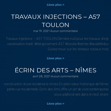
Lisez plus »
TRAVAUX INJECTIONS – A57
TOULON
mai 19, 2021
Aucun commentaire
Travaux injections – A57 TOULON Dernière nuit pour les travaux d’injec
canalisation traité. #élargissement A57 #escota #cemex #lavaletteduva
Suivez-nous sur les réseaux sociaux Insta
Lisez plus »
ÉCRIN DES ARTS – NÎMES
avril 28, 2021
Aucun commentaire
construction d’une residence à nimes En plein cœur historique de Nîmes
petite rue résidentielle, Ecrin des Arts offre un art de vivre contempora
sous-plafond rare dans le neuf, et pres
Lisez plus »