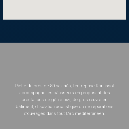
Riche de près de 80 salariés, l’entreprise Rourissol
accompagne les bâtisseurs en proposant des
prestations de génie civil, de gros œuvre en
bâtiment, d’isolation acoustique ou de réparations
d’ouvrages dans tout l’Arc méditerranéen.