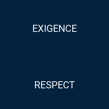
EXIGENCE
Pour offrir une prestation à la mesure des attentes de nos
EXIGENCE
clients, pas question de ménager nos efforts. Grâce à notre
exigence, nos réalisations répondent à de hauts critères de
sécurité et de longévité. Chez nous pas question de stagner
dans sa zone de confort !
RESPECT
RESPECT
Le respect de nos engagements, de nos clients, des riverains
des chantiers sur lesquels nous intervenons, mais aussi de
nos salariés fait partie de notre ADN. Il se décline au quotidien
dans chacune de nos actions.