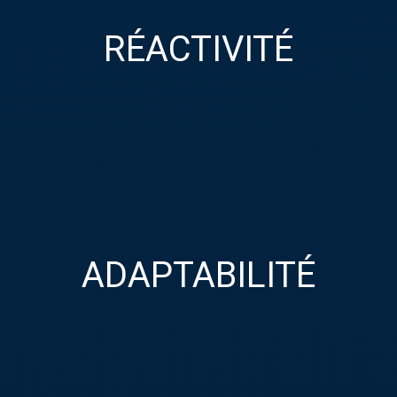
RÉACTIVITÉ
RÉACTIVITÉ
Savoir réagir, prioriser et intervenir au plus tôt pour répondre à
un besoin urgent est l’un de nos atouts. Sur des chantiers
diurnes ou nocturnes, nos clients peuvent compter sur nous !
ADAPTABILITÉ
ADAPTABILITÉ
Nous croyons à l’intelligence collective et au travail d’équipe !
Cela nous apporte une plus grande adaptabilité sur le terrain,
donc de meilleurs résultats !