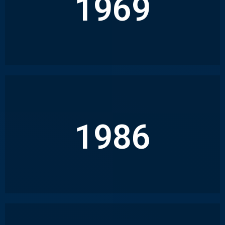
1969
AVEC UNE ACTIVITÉ CENTRÉE SUR LA CONSTRUCTION DE
MAISONS INDIVIDUELLES
REPRISE DE L’ENTREPRISE PAR LES FILS DU
FONDATEUR, ALAIN ET ROLAND ROURISSOL,
QUI DÉVELOPPENT LES ACTIVITÉS DE
1986
L’ENTREPRISE
(CONSTRUCTION DE BÂTIMENTS COLLECTIFS, INTERVENTION
EN GÉNIE CIVIL…) ET COMMENCENT À RÉPONDRE À DES
APPELS D’OFFRES